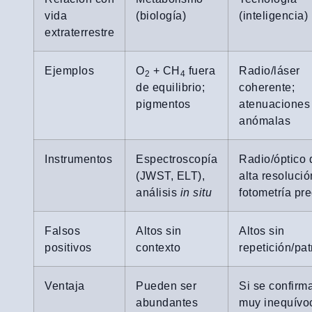
vida
(biología)
(inteligencia)
extraterrestre
Ejemplos
O
+ CH
fuera
Radio/láser
2
4
de equilibrio;
coherente;
pigmentos
atenuaciones
anómalas
Instrumentos
Espectroscopía
Radio/óptico 
(JWST, ELT),
alta resolució
análisis
in situ
fotometría pre
Falsos
Altos sin
Altos sin
positivos
contexto
repetición/pat
Ventaja
Pueden ser
Si se confirm
abundantes
muy inequívo