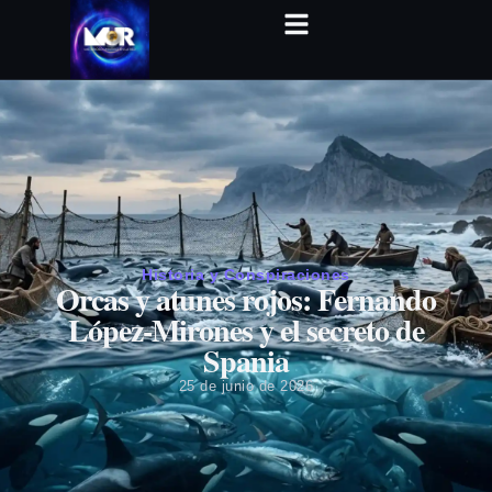
Historia y Conspiraciones
Orcas y atunes rojos: Fernando
López-Mirones y el secreto de
Spania
25 de junio de 2026