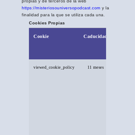
propias y de terceros de la web
https://misteriosouniversopodcast.com
y la
finalidad para la que se utiliza cada una.
Cookies Propias
Cookie
Caducidad
Finalida
tipo de
informa
que rec
viewed_cookie_policy
11 meses
La cookie
configura
por el
compleme
de
consentim
de cookie
GDPR y s
utiliza pa
almacenar 
usuario h
su
consentim
o no para 
uso de co
No almac
ningún da