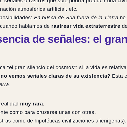
ir, señales o rastros que solo podría producir una civ
ción atmosférica artificial, etc.
posibilidades:
En busca de vida fuera de la Tierra
no 
ia cuando hablamos de
rastrear vida extraterrestre
de
sencia de señales: el gran
ama “el gran silencio del cosmos”: si la vida es relat
 no vemos señales claras de su existencia?
Esta e
erra
.
 realidad
muy rara
.
iente como para cruzarse unas con otras.
tras como de hipotéticas civilizaciones alienígenas).