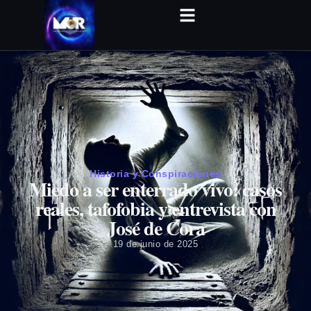
Historia y Conspiraciones
Miedo a ser enterrado vivo: casos
reales, tafofobia y entrevista con
José de Cora
19 de junio de 2025