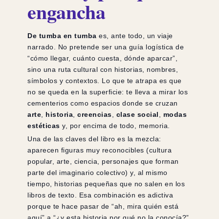
engancha
De tumba en tumba
es, ante todo, un viaje
narrado. No pretende ser una guía logística de
“cómo llegar, cuánto cuesta, dónde aparcar”,
sino una ruta cultural con historias, nombres,
símbolos y contextos. Lo que te atrapa es que
no se queda en la superficie: te lleva a mirar los
cementerios como espacios donde se cruzan
arte
,
historia
,
creencias
,
clase social
,
modas
estéticas
y, por encima de todo, memoria.
Una de las claves del libro es la mezcla:
aparecen figuras muy reconocibles (cultura
popular, arte, ciencia, personajes que forman
parte del imaginario colectivo) y, al mismo
tiempo, historias pequeñas que no salen en los
libros de texto. Esa combinación es adictiva
porque te hace pasar de “ah, mira quién está
aquí” a “¿y esta historia por qué no la conocía?”.