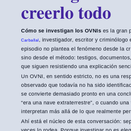
creerlo todo
Cómo se investigan los OVNIs
es la gran 
, investigador, escritor y criminólo
Carballal
episodio no plantea el fenómeno desde la cre
sino desde el método: testigos, documentos, 
que siguen resistiendo una explicación senci
Un OVNI, en sentido estricto, no es una res
observado que todavía no ha sido identific
se convierte demasiado pronto en una conclu
“era una nave extraterrestre”, o cuando una f
interpretan más allá de lo que realmente per
Ahí está el núcleo de esta conversación: sep
veces lo rodea. Porque investigar no es elegi