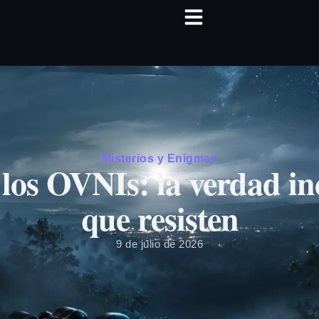
Misterios y Enigmas
 los OVNIs: la verdad in
que resisten
9 de julio de 2026