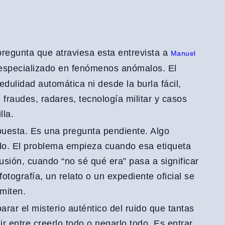
pregunta que atraviesa esta entrevista a
Manuel
go especializado en fenómenos anómalos. El
dulidad automática ni desde la burla fácil,
fraudes, radares, tecnología militar y casos
lla.
puesta. Es una pregunta pendiente. Algo
ado. El problema empieza cuando esa etiqueta
sión, cuando “no sé qué era” pasa a significar
otografía, un relato o un expediente oficial se
miten.
arar el misterio auténtico del ruido que tantas
r entre creerlo todo o negarlo todo. Es entrar