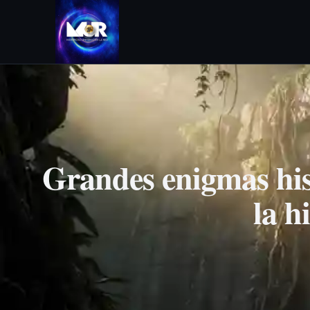
Grandes enigmas hist
la h