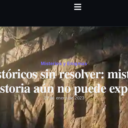
Misterios y Enigmas
óricos sin resolver: mis
istoria aún no puede exp
19 de enero de 2023